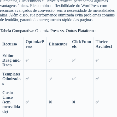
Elementor, ClickFunnels e Thrive Architect, percebemos algumas
vantagens únicas. Ele combina a flexibilidade do WordPress com
recursos avançados de conversão, sem a necessidade de mensalidades
altas. Além disso, sua performance otimizada evita problemas comuns
de lentidão, garantindo carregamento rápido das páginas.
Tabela Comparativa: OptimizePress vs. Outras Plataformas
OptimizeP
ClickFunn
Thrive
Recurso
Elementor
ress
els
Architect
Editor
Drag-and-
✅
✅
✅
✅
Drop
Templates
Otimizado
✅
✅
✅
✅
s
Custo
Único
(sem
✅
❌
❌
✅
mensalida
de)