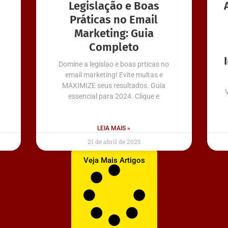
Legislação e Boas
Práticas no Email
Marketing: Guia
Completo
Domine a legislao e boas prticas no
email marketing! Evite multas e
MAXIMIZE seus resultados. Guia
essencial para 2024. Clique e
LEIA MAIS »
21 de abril de 2025
Veja Mais Artigos