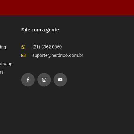
Fale com a gente
ing
(21) 3962-0860
suporte@nerdrico.com.br
atsapp
as