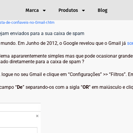
Marca
Produtos
Blog
ta-de-confiaveis-no-Gmail-r.htm
sejam enviados para a sua caixa de spam
o mundo. Em Junho de 2012, o Google revelou que o Gmail já
so
ema apararentemente simples mas que pode ocasionar grandes t
iado diretamente para a caixa de spam ?
, logue no seu Gmail e clique em “Configurações” >> “Filtros”. Em
 campo “
De
” separando-os com a sigla “
OR
” em maiúsculo e cli