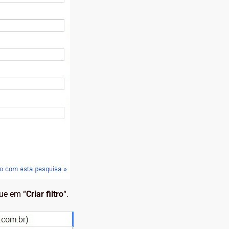
que em “
Criar filtro
“.