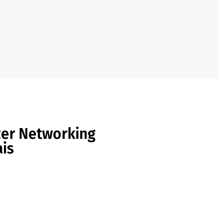
zer Networking
is