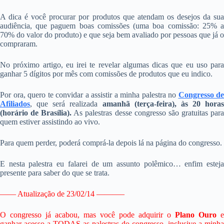
A dica é você procurar por produtos que atendam os desejos da sua
audiência, que paguem boas comissões (uma boa comissão: 25% a
70% do valor do produto) e que seja bem avaliado por pessoas que já o
compraram.
No próximo artigo, eu irei te revelar algumas dicas que eu uso para
ganhar 5 dígitos por mês com comissões de produtos que eu indico.
Por ora, quero te convidar a assistir a minha palestra no
Congresso de
Afiliados
, que será realizada
amanhã (terça-feira), às 20 horas
(horário de Brasília).
As palestras desse congresso são gratuitas par
quem estiver assistindo ao vivo.
Para quem perder, poderá comprá-la depois lá na página do congresso.
E nesta palestra eu falarei de um assunto polêmico… enfim esteja
presente para saber do que se trata.
—— Atualização de 23/02/14 ———–
O congresso já acabou, mas você pode adquirir o
Plano Ouro
e
ganhar acesso a TODAS as palestras do congresso, inclusive a minha