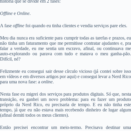
história que se divide em 2 fases:
Offline
e
Online
.
A fase
offline
foi quando eu tinha clientes e vendia serviços pare eles.
Meu dia nunca era suficiente para cumprir todas as tarefas e prazos, eu
não tinha um faturamento que me permitisse contratar ajudantes e, pra
falar a verdade, eu me sentia um escravo, afinal, ou continuava me
auto-explorando ou parava com tudo e matava o meu ganha-pão.
Difícil, né?
Felizmente eu consegui sair desse círculo vicioso (já contei sobre isso
em vídeos e em diversos artigos por aqui) e consegui levar a Nerd Rico
para uma nova fase: a
online
.
Nesta fase eu migrei dos serviços para produtos digitais. Só que, nesta
transição, eu ganhei um novo problema: para eu fazer um produto
próprio da Nerd Rico, eu precisaria de tempo. E eu não tinha este
tempo, já que eu não estava mais recebendo dinheiro de lugar algum
(afinal demiti todos os meus clientes).
Então precisei encontrar um meio-termo. Precisava destinar uma